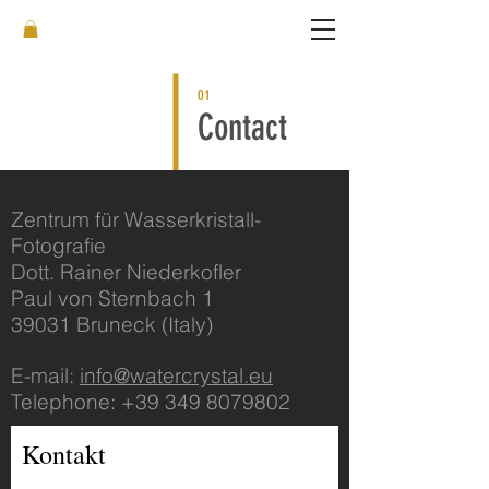
01
Contact
Zentrum für Wasserkristall-
Fotografie
Dott. Rainer Niederkofler
Paul von Sternbach 1
39031 Bruneck (Italy)
E-mail:
info@watercrystal.eu
Telephone:
+39 349 8079802
Kontakt