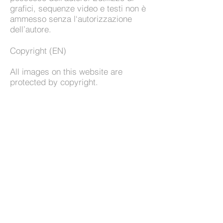
grafici, sequenze video e testi non è
ammesso senza l‘autorizzazione
dell’autore.
Copyright (EN)
All images on this website are
protected by copyright.
The copyright for published objects
created by the author remains solely
with the author of the pages. The use
of graphics, video sequences and
texts is not permitted without the
express permission of the author.
Überschrift 1
Zentrum für Wasserkristall-Fotografie | Paul
v. Sternbach 1, 39031 Brunico |
info@watercrystal.eu